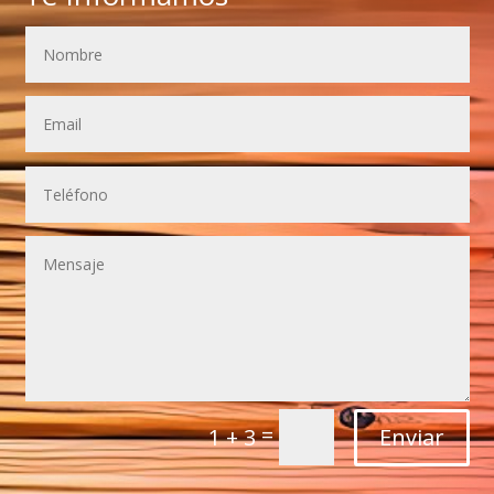
=
Enviar
1 + 3