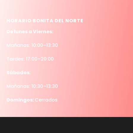
HORARIO BONITA DEL NORTE
De lunes a Viernes:
Mañanas: 10:00–13:30
Tardes: 17:00–20:00
Sábados:
Mañanas: 10:30–13:30
Domingos:
Cerrados