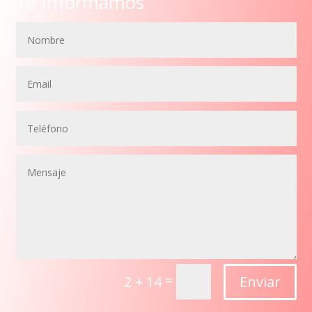
Te Informamos
=
Enviar
2 + 14