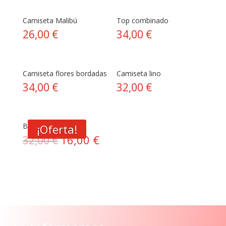
Camiseta Malibú
Top combinado
26,00
€
34,00
€
Camiseta flores bordadas
Camiseta lino
34,00
€
32,00
€
Blusa combinada
¡Oferta!
El
16,00
€
El
32,00
€
precio
precio
original
actual
era:
es:
32,00 €.
16,00 €.